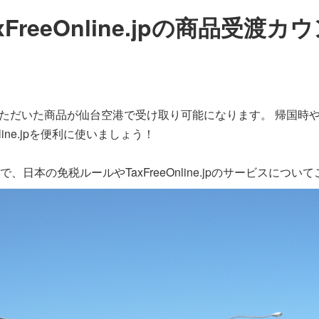
eeOnline.jpの
商品受渡カウ
上げいただいた商品が仙台空港で受け取り可能になります。 帰国
line.jpを便利に使いましょう！
日本の免税ルールやTaxFreeOnline.jpのサービスにつ