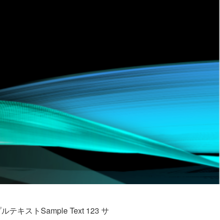
プルテキストSample Text 123 サ