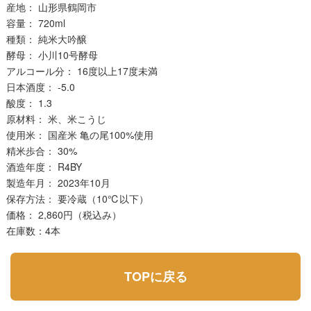
産地：
山形県鶴岡市
容量：
720ml
種類：
純米大吟醸
酵母：
小川
10
号酵母
アルコール分：
16
度以上
17
度未満
日本酒度：
-5.0
酸度：
1.3
原材料：
米、米こうじ
使用米：
国産米
亀の尾
100%
使用
精米歩合：
30%
酒造年度：
R4BY
製造年月：
2023
年
10
月
保存方法：
要冷蔵（
10
℃
以下）
価格：
2,860円（税込み）
在庫数：4本
TOPに戻る