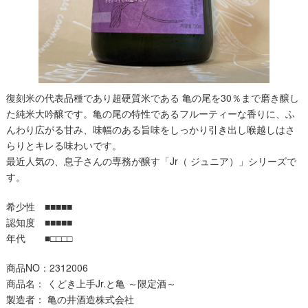
復刻米の代表品種であり超硬質米である
亀の尾を
30
％まで磨き
醸し
た純米大吟醸です。亀の尾の特性であるフルーティーな香りに、
ふ
んわり広がる甘み、味幅のある旨味をしっかり引き出し
喉越しはさ
らりとキレる味わいです。
最近人気の、息子さんの専務が醸す「
Jr
（
ジュニア）」シリーズで
す。
希少性 ■■■■■
認知度 ■■■■■
年代 ■□□□□
商品NO：2312006
商品名：
くどき上手
Jr.
と亀
～限定酒～
製造者：
亀の井酒造株式会社