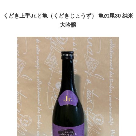
くどき上手Jr.と亀（くどきじょうず） 亀の尾30 純米
大吟醸