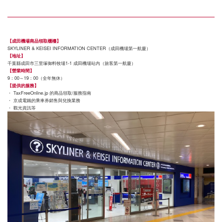
【成田機場商品領取櫃檯】
SKYLINER & KEISEI INFORMATION CENTER（成田機場第一航廈）
【地址】
千葉縣成田市三里塚御料牧場1-1 成田機場站內（旅客第一航廈）
【營業時間】
9：00～19：00（全年無休）
【提供的服務】
・ TaxFreeOnline.jp 的商品領取/服務指南
・ 京成電鐵的乘車券銷售與兌換業務
・ 觀光資訊等