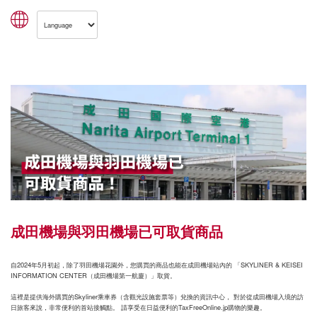
成田機場與羽田機場已可取貨商品
自2024年5月初起，除了羽田機場花園外，您購買的商品也能在成田機場站內的 「SKYLINER & KEISEI
INFORMATION CENTER（成田機場第一航廈）」取貨。
這裡是提供海外購買的Skyliner乘車券（含觀光設施套票等）兌換的資訊中心， 對於從成田機場入境的訪
日旅客來說，非常便利的首站接觸點。 請享受在日益便利的TaxFreeOnline.jp購物的樂趣。