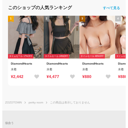
このショップの人気ランキング
すべて見る
1
2
3
4
タイムセール 17%OFF
タイムセール 24%OFF
タイムセール 46%OFF
タイムセール
DiamondHearts
DiamondHearts
DiamondHearts
Diamon
水着
水着
水着
水着
¥2,442
¥4,477
¥880
¥880
ZOZOTOWN
perky room
この商品は表示しておりません
似合う