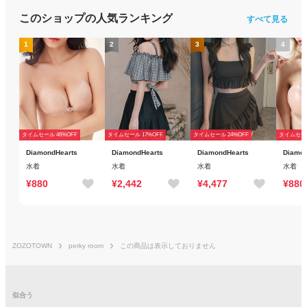
このショップの人気ランキング
すべて見る
1
2
3
4
タイムセール 46%OFF
タイムセール 17%OFF
タイムセール 24%OFF
タイムセール
DiamondHearts
DiamondHearts
DiamondHearts
Diamon
水着
水着
水着
水着
¥880
¥2,442
¥4,477
¥880
ZOZOTOWN
perky room
この商品は表示しておりません
似合う