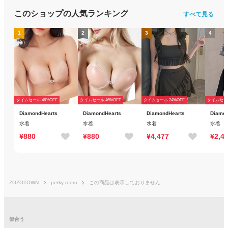
このショップの人気ランキング
すべて見る
1
2
3
4
タイムセール 46%OFF
タイムセール 46%OFF
タイムセール 24%OFF
タイムセール
DiamondHearts
DiamondHearts
DiamondHearts
Diamon
水着
水着
水着
水着
¥880
¥880
¥4,477
¥2,4
ZOZOTOWN
perky room
この商品は表示しておりません
似合う