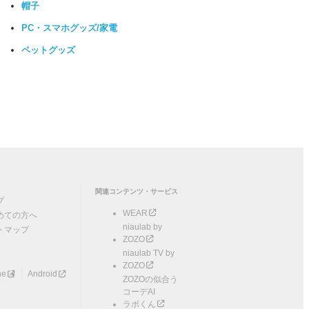
帽子
PC・スマホグッズ/家電
ペットグッズ
関連コンテンツ・サービス
プ
WEAR
めての方へ
niaulab by
トマップ
ZOZO
niaulab TV by
ZOZO
ne
Android
ZOZOの似合う
コーデAI
ラボくん