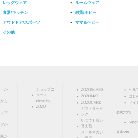
レッグウェア
ルームウェア
食器/キッチン
雑貨/ホビー
アウトドア/スポーツ
ママ＆ベビー
その他
リーか
ショップニ
ZOZOGLASS
ヘル
ュース
ZOZOMAT
はじ
ドから
elove by
ZOZOCARD
サイ
ZOZO
ギフトラッピ
ョップ
公式アプリ
ング
す
いつでも買い
iPho
ングか
替え割
メールマガジ
公式SNS
対象か
ン設定