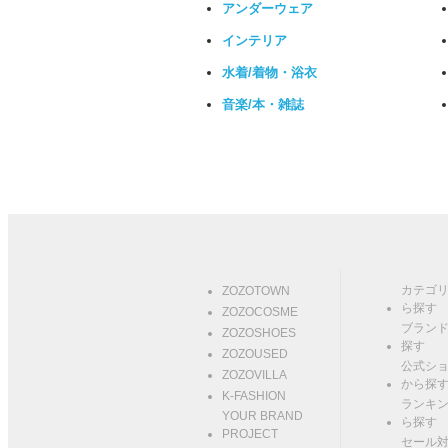
アンダーウェア
インテリア
水着/着物・浴衣
音楽/本・雑誌
カテゴ
ZOZOTOWN
ら探す
ZOZOCOSME
ブラン
ZOZOSHOES
探す
ZOZOUSED
公式シ
ZOZOVILLA
から探
K-FASHION
ランキ
YOUR BRAND
ら探す
PROJECT
セール