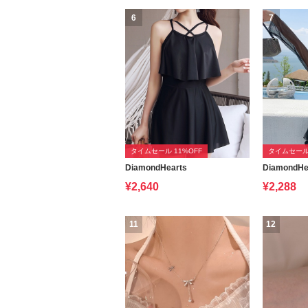
6
7
タイムセール 11%OFF
タイムセール 
DiamondHearts
DiamondHe
¥2,640
¥2,288
11
12