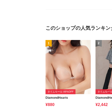
このショップの人気ランキン
1
2
タイムセール 46%OFF
タイムセール 
DiamondHearts
DiamondHe
¥880
¥2,442