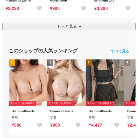
maison de LATIR
MONO-MART
Miniministore
¥2,290
¥990
¥3,390
もっと見る
このショップの人気ランキング
すべて見る
1
2
3
4
タイムセール 46%OFF
タイムセール 46%OFF
タイムセール 24%OFF
タイムセール
DiamondHearts
DiamondHearts
DiamondHearts
Diamon
水着
水着
水着
水着
¥880
¥880
¥4,477
¥2,4