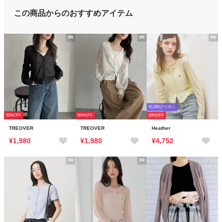
この商品からのおすすめアイテム
PR
PR
PR
¥1,000クーポン
50%OFF
50%OFF
20%OFF
TREOVER
TREOVER
Heather
¥1,980
¥1,980
¥4,752
PR
PR