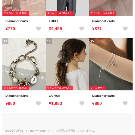
タイムセール 61%OFF
タイムセール 10%OFF
タイムセール 56%OFF
DiamondHearts
TOBEE
DiamondHearts
¥770
¥4,455
¥871
13
14
15
タイムセール 55%OFF
タイムセール 15%OFF
タイムセール
DiamondHearts
LA MUe
DiamondHearts
¥880
¥1,683
¥880
ZOZOTOWN
perky room
この商品は表示しておりません