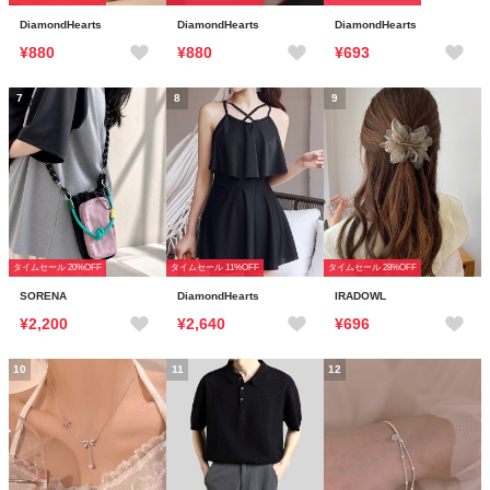
DiamondHearts
DiamondHearts
DiamondHearts
¥880
¥880
¥693
7
8
9
タイムセール 20%OFF
タイムセール 11%OFF
タイムセール 28%OFF
SORENA
DiamondHearts
IRADOWL
¥2,200
¥2,640
¥696
10
11
12