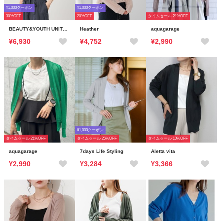
¥1,000クーポン
¥1,000クーポン
30%OFF
20%OFF
タイムセール 21%OFF
BEAUTY&YOUTH UNITED ARROWS
Heather
aquagarage
¥6,930
¥4,752
¥2,990
¥1,000クーポン
タイムセール 21%OFF
タイムセール 25%OFF
タイムセール 10%OFF
aquagarage
7days Life Styling
Aletta vita
¥2,990
¥3,284
¥3,366