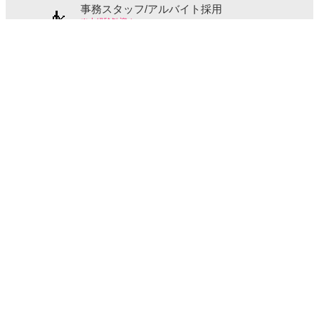
事務スタッフ/アルバイト採用
※未経験歓迎！
ZOZO
ZOZOBASEスタッフ/契約社員・アルバイト採
用
※未経験歓迎！
ZOZO
採用情報一覧
スマートフォンアプリ
ZOZOTOWNアプリ
セールや新入荷情報などをいち早く通知
関連サイト・ヘルプ
よくある質問