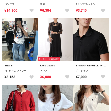
パンプス
水着
Tシャツ/カットソー
¥14,300
¥6,384
¥3,740
タイムセール 20%OFF
SEW-B
Lace Ladies
BANANA REPUBLIC FACTORY STORE
Tシャツ/カットソー
ドレス
ポロシャツ
¥3,153
¥6,980
¥7,000