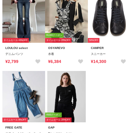
¥1,000クーポン
タイムセール 43%OFF
タイムセール 20%OFF
50%OFF
LOULOU select
OSYAREVO
CAMPER
デニムパンツ
水着
スニーカー
¥2,799
¥6,384
¥14,300
¥500クーポン
タイムセール 8%OFF
タイムセール 20%OFF
FREE GATE
GAP