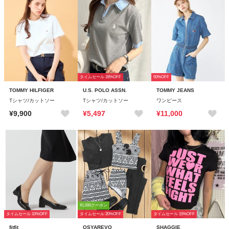
タイムセール 28%OFF
50%OFF
TOMMY HILFIGER
U.S. POLO ASSN.
TOMMY JEANS
Tシャツ/カットソー
Tシャツ/カットソー
ワンピース
¥9,900
¥5,497
¥11,000
¥1,000クーポン
タイムセール 10%OFF
タイムセール 20%OFF
タイムセール 15%OFF
fitfit
OSYAREVO
SHAGGIE