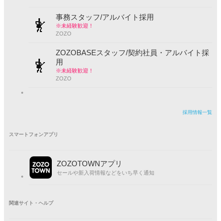
1,398
事務スタッフ/アルバイト採用
※未経験歓迎！
ZOZO
model：H158 着用サイズ：MEDIUM
ZOZOBASEスタッフ/契約社員・アルバイト採
用
ブラック
M
△
L
×
XXL
×
※未経験歓迎！
ZOZO
Felt-Maglietta
採用情報一覧
スマートフォンアプリ
タイムセール価格
（8月10日 01:59まで）
20
%OFF
ZOZOTOWNアプリ
セールや新入荷情報などをいち早く通知
税込
¥
5,280
関連サイト・ヘルプ
¥6,600
（
2026年8月4日
時点の価格）