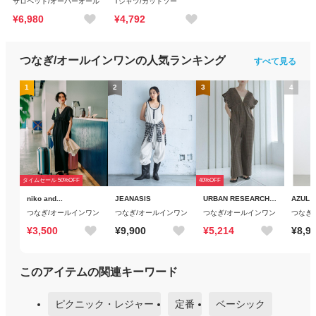
サロペット/オーバーオール
Tシャツ/カットソー
¥6,980
¥4,792
つなぎ/オールインワン
の人気ランキング
すべて見る
1
2
3
4
タイムセール 50%OFF
40%OFF
niko and...
JEANASIS
URBAN RESEARCH Sonny Label
AZUL 
つなぎ/オールインワン
つなぎ/オールインワン
つなぎ/オールインワン
つなぎ
¥3,500
¥9,900
¥5,214
¥8,9
このアイテムの関連キーワード
ピクニック・レジャー
定番
ベーシック