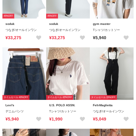
45%OFF
45%OFF
soduk
soduk
gym master
つなぎ/オールインワン
つなぎ/オールインワン
Tシャツ/カットソー
¥33,275
¥33,275
¥5,940
タイムセール 40%OFF
タイムセール 42%OFF
タイムセール 15%OFF
Levi's
U.S. POLO ASSN.
Felt-Maglietta
デニムパンツ
Tシャツ/カットソー
つなぎ/オールインワン
¥5,940
¥1,990
¥5,049