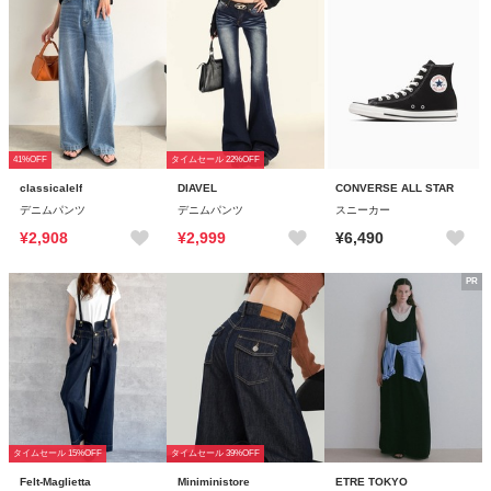
41%OFF
タイムセール 22%OFF
classicalelf
DIAVEL
CONVERSE ALL STAR
デニムパンツ
デニムパンツ
スニーカー
¥2,908
¥2,999
¥6,490
PR
タイムセール 15%OFF
タイムセール 39%OFF
Felt-Maglietta
Miniministore
ETRE TOKYO