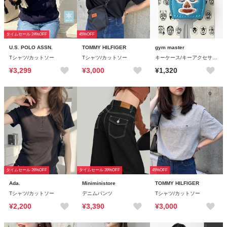
タイムセール 24%OFF
45%OFF
U.S. POLO ASSN.
TOMMY HILFIGER
gym master
Tシャツ/カットソー
Tシャツ/カットソー
キーケース/キーアクセサリー
¥3,299
¥3,000
¥1,320
タイムセール 26%OFF
タイムセール 39%OFF
45%OFF
Ada.
Miniministore
TOMMY HILFIGER
Tシャツ/カットソー
デニムパンツ
Tシャツ/カットソー
¥2,200
¥3,390
¥3,000