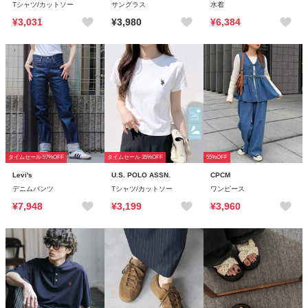
Tシャツ/カットソー
サングラス
水着
¥3,031
¥3,980
¥6,384
タイムセール 57%OFF
タイムセール 35%OFF
55%OFF
Levi's
U.S. POLO ASSN.
CPCM
デニムパンツ
Tシャツ/カットソー
ワンピース
¥7,948
¥3,199
¥3,960