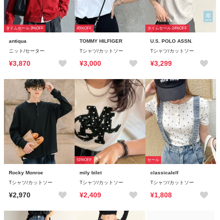
タイムセール 3%OFF
45%OFF
タイムセール 24%OFF
antiqua
TOMMY HILFIGER
U.S. POLO ASSN.
ニット/セーター
Tシャツ/カットソー
Tシャツ/カットソー
¥3,870
¥3,000
¥3,299
51%OFF
セール
Rocky Monroe
mily bilet
classicalelf
Tシャツ/カットソー
Tシャツ/カットソー
Tシャツ/カットソー
¥2,970
¥2,409
¥1,808