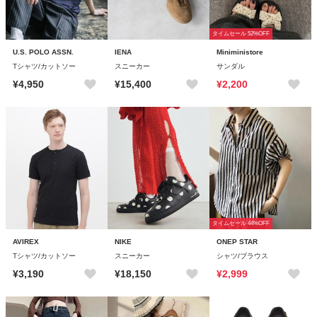
タイムセール 52%OFF
U.S. POLO ASSN.
IENA
Miniministore
Tシャツ/カットソー
スニーカー
サンダル
¥4,950
¥15,400
¥2,200
タイムセール 44%OFF
AVIREX
NIKE
ONEP STAR
Tシャツ/カットソー
スニーカー
シャツ/ブラウス
¥3,190
¥18,150
¥2,999