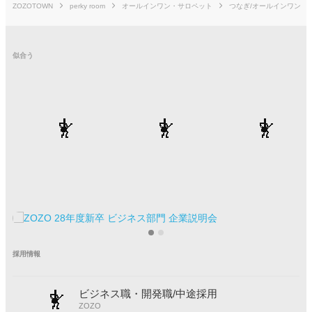
ZOZOTOWN
perky room
オールインワン・サロペット
つなぎ/オールインワン
1
|
18
似合う
採用情報
ビジネス職・開発職/中途採用
ZOZO