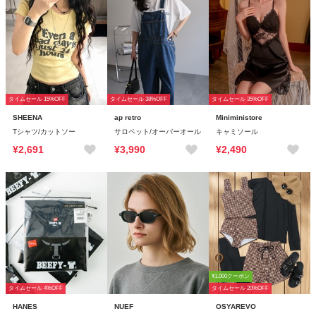
タイムセール 15%OFF
タイムセール 38%OFF
タイムセール 35%OFF
SHEENA
ap retro
Miniministore
Tシャツ/カットソー
サロペット/オーバーオール
キャミソール
¥2,691
¥3,990
¥2,490
¥1,000クーポン
タイムセール 4%OFF
タイムセール 20%OFF
HANES
NUEF
OSYAREVO