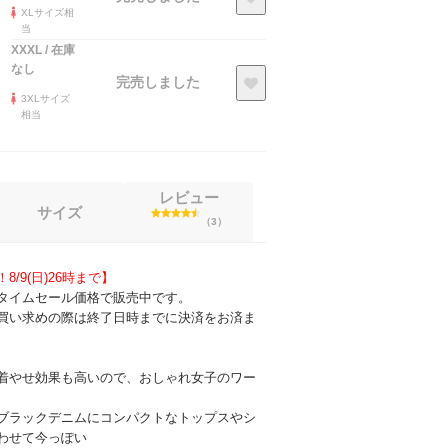
XLサイズ相
当
XXXL
/
在庫
なし
完売しました
3XLサイズ
相当
レビュー
サイズ
（
3
）