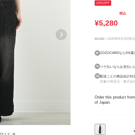
20
%OFF
税込
¥
5,280
¥6,600
（
2026年8月4日
時
ZOZOCARDなら5%還
ツケ払いならお支払い
配送ごとの商品合計¥12
対象の発送元：
株式会社
Order this product from
of Japan.
着用サイズ : M