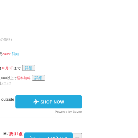
点の価格）
元
240
pt
詳細
詳細
は
10月8日
まで
詳細
,000以上で
送料無料
ZOZO
 outside
SHOP NOW
Powered by Buyee
M
/
残り1点