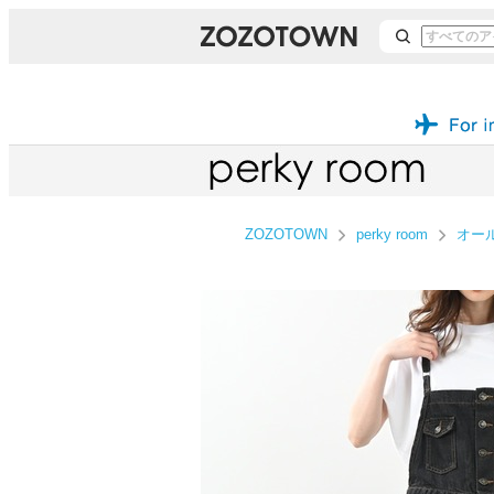
ZOZOTOWN
perky room
オー