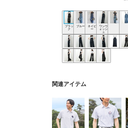
ブラッ
ブルー
ネイビ
ワンウ
ク
ー
ォッシ
ュ
関連アイテム