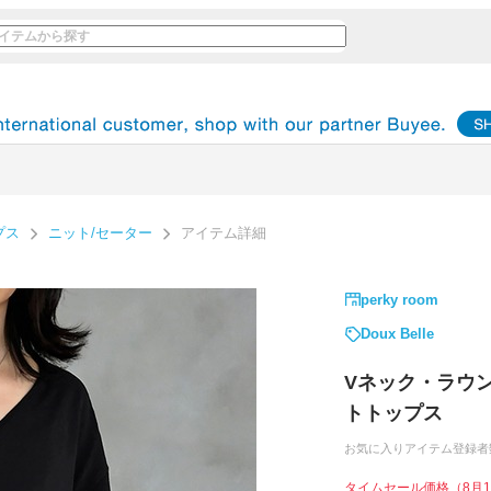
プス
ニット/セーター
アイテム詳細
perky room
Doux Belle
Vネック・ラウ
トトップス
お気に入りアイテム登録者
タイムセール価格
（8月1