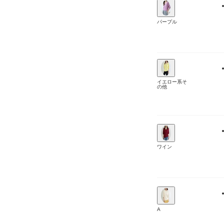
パープル
イエロー系そ
の他
ワイン
A