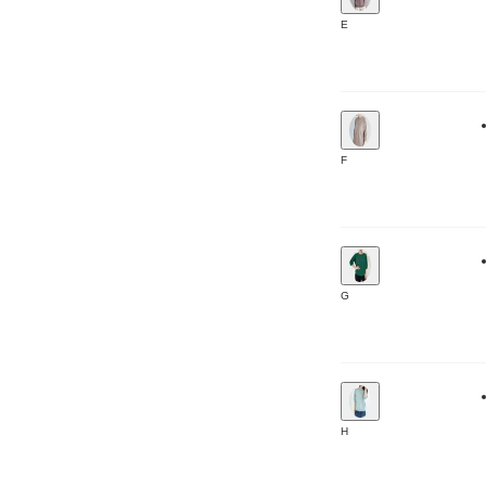
E
F
G
H