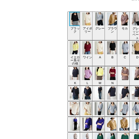
ブラッ
アイボ
グレー
ブラウ
モカ
グレ
ク
リー
ン
ッシ
ベー
ュ
イエロ
ワイン
A
B
C
D
ー系そ
の他
K
L
M
N