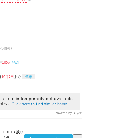
点の価格）
元
100
pt
詳細
詳細
は
10月7日
まで
Powered by Buyee
FREE
/
残り