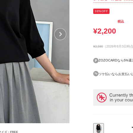
38
%OFF
税込
¥
2,200
¥3,590
（
2026年8月3日
時
ZOZOCARDなら5%還
ツケ払いならお支払い
用サイズ：FREE