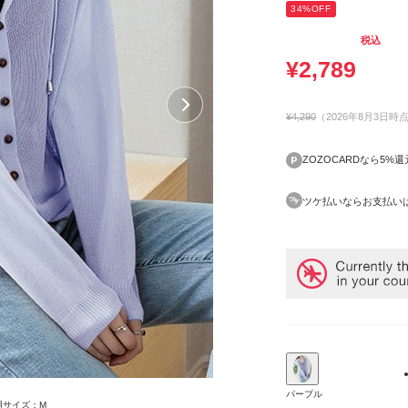
34
%OFF
税込
¥
2,789
¥4,290
（
2026年8月3日
時
ZOZOCARDなら5%還
ツケ払いならお支払い
パープル
着用サイズ：M