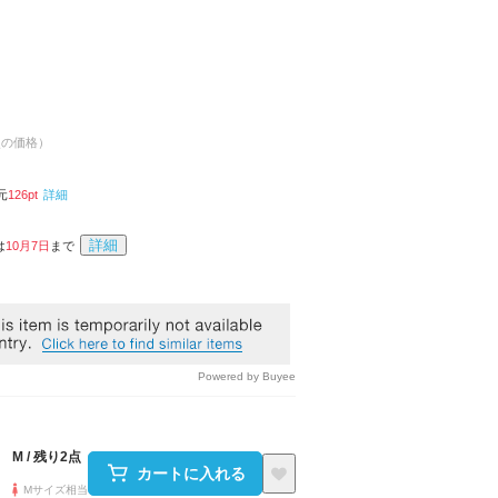
点の価格）
元
126
pt
詳細
詳細
は
10月7日
まで
Powered by Buyee
M
/
残り2点
カートに入れる
Mサイズ相当