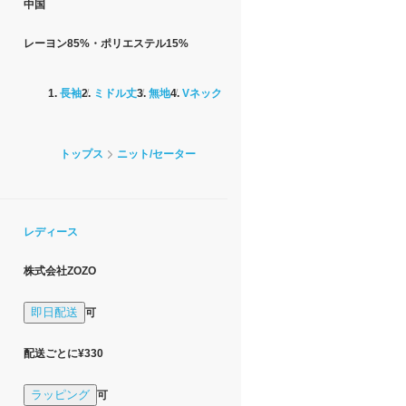
中国
レーヨン85%・ポリエステル15%
長袖
ミドル丈
無地
Vネック
トップス
ニット/セーター
レディース
株式会社ZOZO
即日配送
可
配送ごとに¥330
ラッピング
可