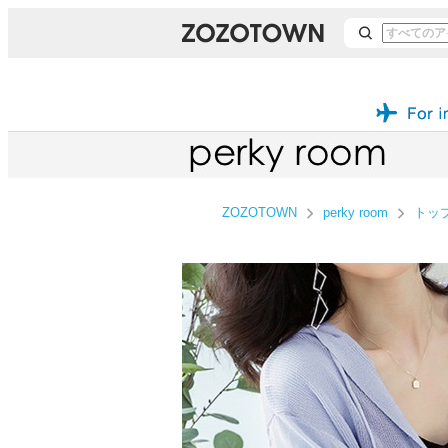
ZOZOTOWN
perky room
トッ