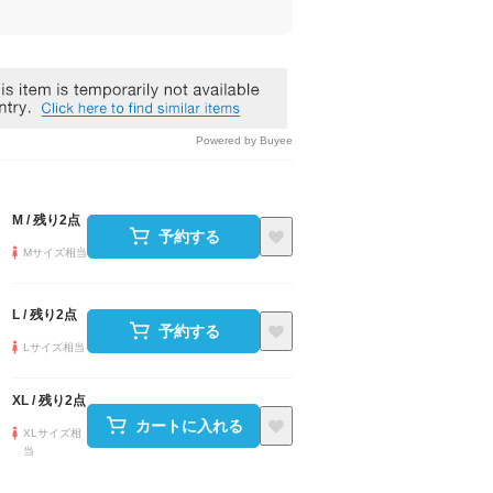
Powered by Buyee
M
/
残り2点
予約する
Mサイズ相当
L
/
残り2点
予約する
Lサイズ相当
XL
/
残り2点
カートに入れる
XLサイズ相
当