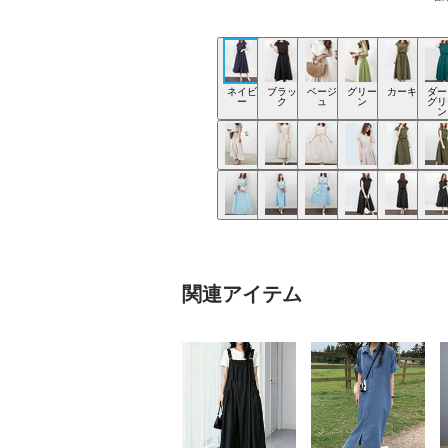
ネイビ
ブラッ
ベージ
グリー
カーキ
ダー
ー
ク
ュ
ン
グリ
ン
関連アイテム