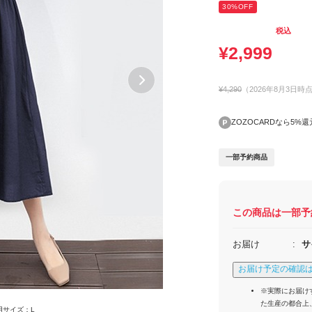
30
%OFF
税込
¥
2,999
¥4,290
（
2026年8月3日
時
ZOZOCARDなら5%還
一部
予約商品
この商品は
一部
予
お届け
サ
お届け予定の確認
※実際にお届け
た生産の都合上
着用サイズ：L