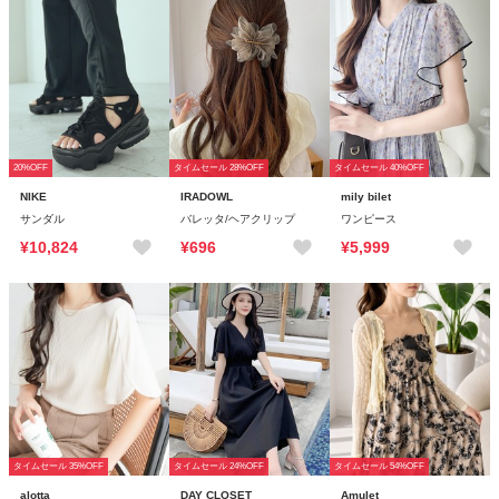
20%OFF
タイムセール 28%OFF
タイムセール 40%OFF
NIKE
IRADOWL
mily bilet
サンダル
バレッタ/ヘアクリップ
ワンピース
¥10,824
¥696
¥5,999
タイムセール 35%OFF
タイムセール 24%OFF
タイムセール 54%OFF
alotta
DAY CLOSET
Amulet