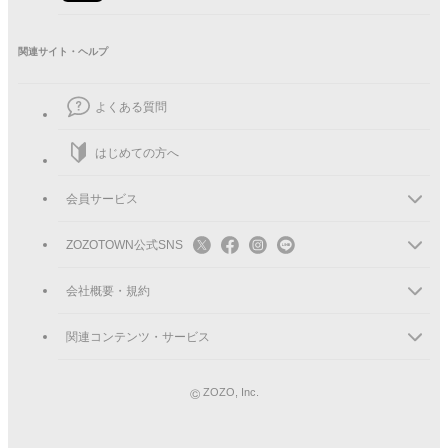
¥
2,999
関連サイト・ヘルプ
¥4,290
（
2026年8月3日
時点の価格）
よくある質問
ZOZOCARDなら5%還元
136
pt
詳細
はじめての方へ
詳細
ツケ払いならお支払いは
10月8日
まで
会員サービス
詳細
配送ごとの商品合計¥12,000以上で
送料無料
対象の発送元：
株式会社ZOZO
ZOZOTOWN公式SNS
Powered by Buyee
会社概要・規約
関連コンテンツ・サービス
カートに入れる
©
ZOZO, Inc.
お気に入りに追加する