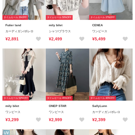
タイムセール 3%OFF
タイムセール 50%OFF
タイムセール 37%OFF
Futier land
mily bilet
CENEA
カーディガン/ボレロ
シャツ/ブラウス
ワンピース
¥2,891
¥2,499
¥5,499
タイムセール 52%OFF
タイムセール 45%OFF
タイムセール 40%OFF
mily bilet
ONEP STAR
SallyLunn
ワンピース
ワンピース
カーディガン/ボレロ
¥3,299
¥2,999
¥2,399