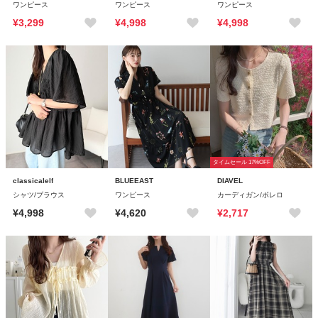
ワンピース
ワンピース
ワンピース
¥3,299
¥4,998
¥4,998
タイムセール 17%OFF
classicalelf
BLUEEAST
DIAVEL
シャツ/ブラウス
ワンピース
カーディガン/ボレロ
¥4,998
¥4,620
¥2,717