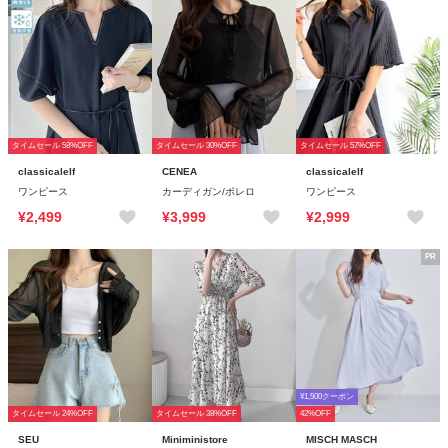
タイムセール 58%OFF
タイムセール 30%OFF
タイムセール 57%OFF
classicalelf
CENEA
classicalelf
ワンピース
カーディガン/ボレロ
ワンピース
¥2,499
¥3,999
¥2,999
PR
¥1,500クーポン
タイムセール 24%OFF
タイムセール 38%OFF
42%OFF
SEU
Miniministore
MISCH MASCH