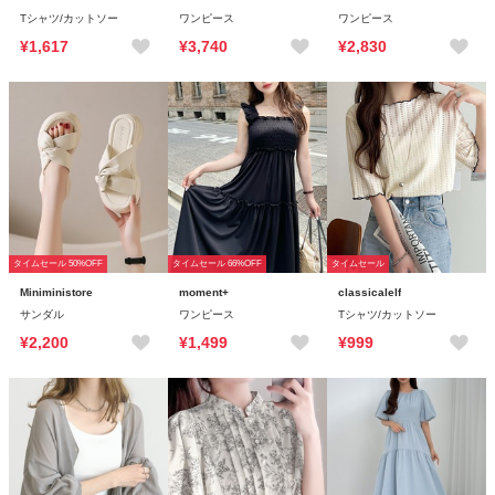
Tシャツ/カットソー
ワンピース
ワンピース
¥1,617
¥3,740
¥2,830
タイムセール 50%OFF
タイムセール 66%OFF
タイムセール
Miniministore
moment+
classicalelf
サンダル
ワンピース
Tシャツ/カットソー
¥2,200
¥1,499
¥999