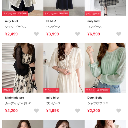
タイムセール 50%OFF
タイムセール 48%OFF
タイムセール
mily bilet
CENEA
mily bilet
シャツ/ブラウス
ワンピース
ワンピース
¥2,499
¥3,999
¥6,599
22%OFF
タイムセール
タイムセール 15%OFF
Miniministore
mily bilet
Doux Belle
カーディガン/ボレロ
ワンピース
シャツ/ブラウス
¥2,200
¥4,998
¥2,200