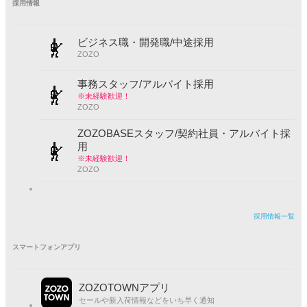
採用情報
ビジネス職・開発職/中途採用
ZOZO
1,677
事務スタッフ/アルバイト採用
※未経験歓迎！
ZOZO
model：H160 着用サイズ：FREE
ZOZOBASEスタッフ/契約社員・アルバイト採
用
アイボリー
FREE
△
※未経験歓迎！
ZOZO
Doux Belle
採用情報一覧
スマートフォンアプリ
タイムセール価格
（8月17日 02:59まで）
30
%OFF
ZOZOTOWNアプリ
セールや新入荷情報などをいち早く通知
税込