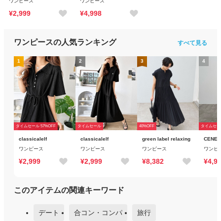
ワンピース
ワンピース
¥2,999
¥4,998
ワンピース
の人気ランキング
すべて見る
1
2
3
4
タイムセール 57%OFF
タイムセール
40%OFF
タイムセール
classicalelf
classicalelf
green label relaxing
CENEA
ワンピース
ワンピース
ワンピース
ワンピ
¥2,999
¥2,999
¥8,382
¥4,9
このアイテムの関連キーワード
デート
合コン・コンパ
旅行