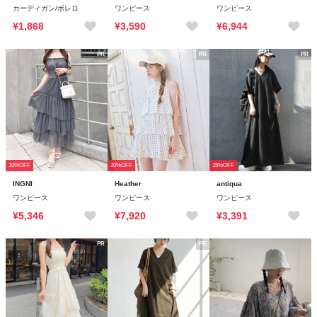
カーディガン/ボレロ
ワンピース
ワンピース
¥1,868
¥3,590
¥6,944
PR
PR
PR
10%OFF
20%OFF
15%OFF
INGNI
Heather
antiqua
ワンピース
ワンピース
ワンピース
¥5,346
¥7,920
¥3,391
PR
PR