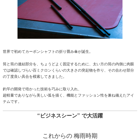
世界で初めてカーボンシャフトの折り畳み傘が誕生。
筒と筒の連結部分を、ちょうどよく固定するために、太い方の筒の内側に肉眼
では確認しづらい百ミクロンくらいの大きさの突起物を作り、その合わせ部分
の丁度良い具合を模索してきました。
釣竿の開発で培かった技術を巧みに取り入れ、
超軽量でありながら美しい弧を描く、機能とファッション性を兼ね備えたアイ
テムです。
“ビジネスシーン” で大活躍
これからの 梅雨時期