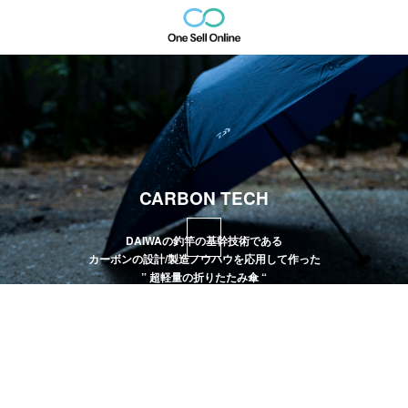
CARBON TECH
DAIWAの釣竿の基幹技術である
カーボンの設計/製造ノウハウを応用して作った
” 超軽量の折りたたみ傘 “