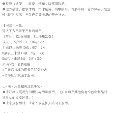
◆整肠（通便），软便，便秘，腹部膨胀感。
◆滋养强壮、虚弱体质、肉体疲劳、病中病后、胃肠障碍、营养障碍、发烧
性消耗性疾病、产前产后等情况的营养补充。
【用法・用量】
请依下方用量于用餐后服用。
［年龄：1次服用量：1天服用次数］
成人（15岁以上）：9锭：3次
11歳以上未满15歳：6锭：3次
8歳以上未满11歳：5锭：3次
5歳以上未满8歳：3锭：3次
未满5歳：请勿服用
※用餐后指标为用餐后30分钟内。
※请搭配水或温水服用。
<用法・用量相关注意事项>
◆请严格依照规定的用法与用量服用。（如有服用其他含有维他命制品时，
请注意勿摄取过量。）
◆让小孩服用时，请家长或监护人陪同下服用。