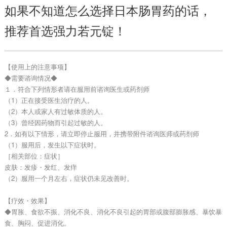
如果不知道怎么选择日本肠胃药的话，
推荐首选强力若元锭！
【使用上的注意事项】
◆需要谘询情况◆
１．符合下列情形者请在服用前谘询医生或药剂师
（1）正在接受医生治疗的人。
（2）本人或家人有过敏体质的人。
（3）曾经因药物而引起过敏的人。
2．如有以下情形，请立即停止服用，并携带附件谘询医师或药剂师
（1）服用后，发生以下症状时。
［相关部位：症状］
皮肤：发疹・发红、发痒
（2）服用一个月左右，症状仍未见改善时。
【疗效・效果】
◆胃胀、食欲不振、消化不良、消化不良引起的胃部或腹部膨胀感、暴饮暴
食、胸闷、促进消化。