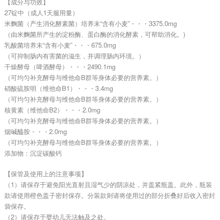
【成分与功效】
27锭中（成人1天服用量）
米麴菌（产生消化酵素菌）培养末“含有小麦”・・・3375.0mg
（由米麴菌所产生的淀粉酶、蛋白酶的消化酵素，可帮助消化。)
乳酸菌培养末“含有小麦”・・・675.0mg
（可抑制肠内有害菌的滋生，并调理肠内环境。）
干燥酵母（啤酒酵母）・・・2490.1mg
（可均匀补充酵母与维他命B群等身体必要的营养素。）
硝酸硫胺明（维他命B1）・・・3.4mg
（可均匀补充酵母与维他命B群等身体必要的营养素。）
核黄素（维他命B2）・・・2.0mg
（可均匀补充酵母与维他命B群等身体必要的营养素。）
烟碱醯胺・・・2.0mg
（可均匀补充酵母与维他命B群等身体必要的营养素。）
添加物：沉淀碳酸钙
【保管及使用上的注意事项】
（1）请保存于避免阳光直射且湿气少的阴凉处，并盖紧瓶盖。此外，瓶装
款请使用橙色盖子密封保存。分装款则请将使用过的部分折叠好后收入密封
袋保存。
（2）请保存于婴幼儿无法触及之处。