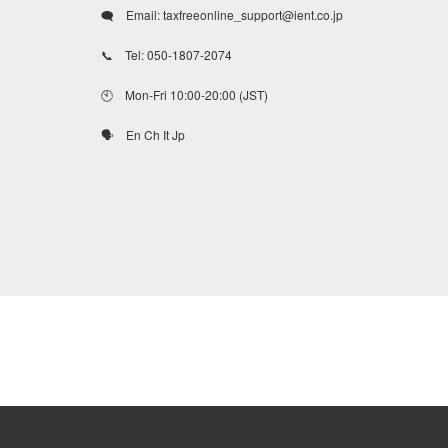
🗨 Email: taxfreeonline_support@ient.co.jp
📞 Tel: 050-1807-2074
🕙 Mon-Fri 10:00-20:00 (JST)
🗣 En Ch It Jp